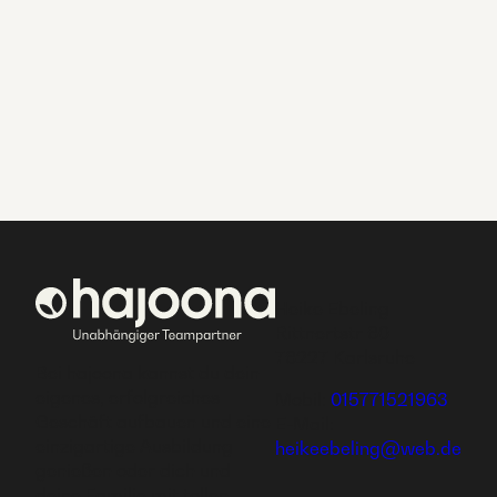
Heike Ebeling
Rittnertstr 60
76227 Karlsruhe
Bei hajoona kannst du dein
eigenes, erfolgreiches
Mobil:
015771521963
Geschäft aufbauen und eine
E-Mail:
einzigartige Ausbildung
heikeebeling@web.de
genießen oder dich und
deine Familie mit tollen